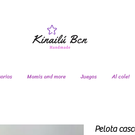
periores a 80,00 €(Península)
orios
Mamis and more
Juegos
Al cole!
Pelota casc