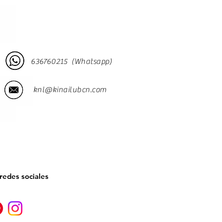
636760215 (Whatsapp)
knl@kinailubcn.com
redes sociales