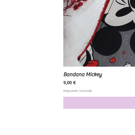
Bandana Mickey
Precio
9,00 €
Impuesto incluido