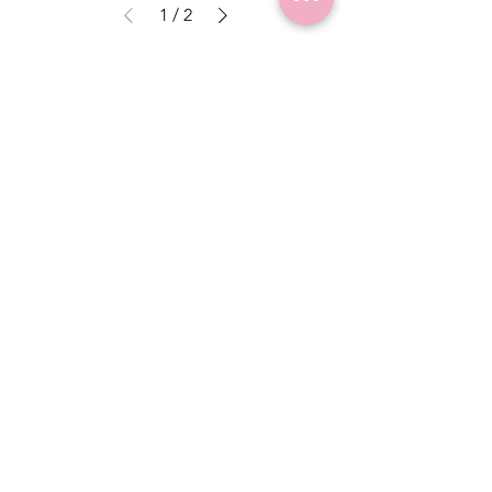
1
/
2
Kinailú Bcn
Información
Quien hay detrás de Kinailú Bcn
Que son los certificados OEKO-TEX/GOTS
Política de uso y privacidad
Slow Fashion
Cookies
Medidas productos
Envios
Devoluciones